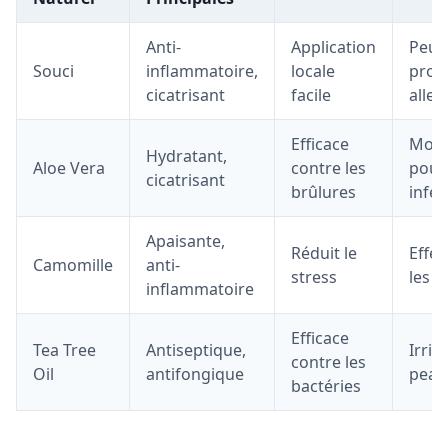
Anti-
Application
Peut
Souci
inflammatoire,
locale
prov
cicatrisant
facile
aller
Efficace
Moins
Hydratant,
Aloe Vera
contre les
pour 
cicatrisant
brûlures
infec
Apaisante,
Réduit le
Effet
Camomille
anti-
stress
les i
inflammatoire
Efficace
Tea Tree
Antiseptique,
Irrit
contre les
Oil
antifongique
peau
bactéries