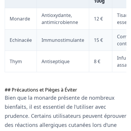
100g
Antioxydante,
Tisane
Monarde
12 €
antimicrobienne
essent
Comp
Echinacée
Immunostimulante
15 €
contr
Infusi
Thym
Antiseptique
8 €
assai
## Précautions et Pièges à Éviter
Bien que la monarde présente de nombreux
bienfaits, il est essentiel de l'utiliser avec
prudence. Certains utilisateurs peuvent éprouver
des réactions allergiques cutanées lors d'une