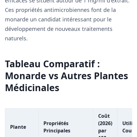
efficaces se situent autour de 1 mg/ml d'extrait.
Ces propriétés antimicrobiennes font de la
monarde un candidat intéressant pour le
développement de nouveaux traitements
naturels.
Tableau Comparatif :
Monarde vs Autres Plantes
Médicinales
Coût
Propriétés
(2026)
Utilis
Plante
Principales
par
Coura