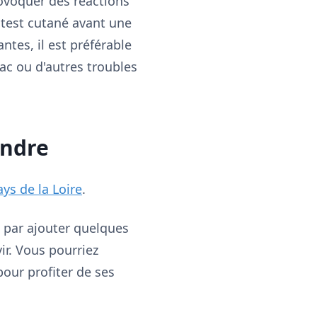
rovoquer des réactions
n test cutané avant une
ntes, il est préférable
ac ou d'autres troubles
endre
ays de la Loire
.
 par ajouter quelques
vir. Vous pourriez
our profiter de ses