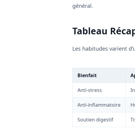
général.
Tableau Récapi
Les habitudes varient d'u
Bienfait
A
Anti-stress
I
Anti-inflammatoire
Hu
Soutien digestif
T