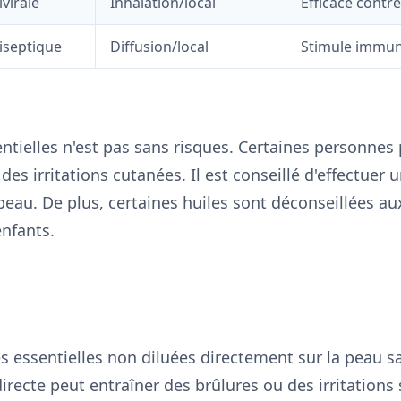
ivirale
Inhalation/local
Efficace contr
iseptique
Diffusion/local
Stimule immun
ssentielles n'est pas sans risques. Certaines personne
des irritations cutanées. Il est conseillé d'effectuer 
 peau. De plus, certaines huiles sont déconseillées 
enfants.
iles essentielles non diluées directement sur la peau 
directe peut entraîner des brûlures ou des irritations