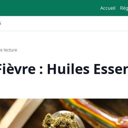
Accueil
Rég
5
e lecture
ièvre : Huiles Essen