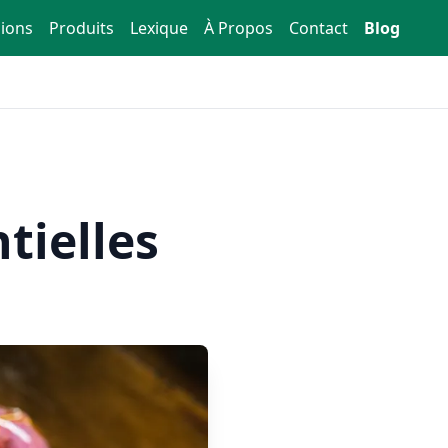
ions
Produits
Lexique
À Propos
Contact
Blog
tielles