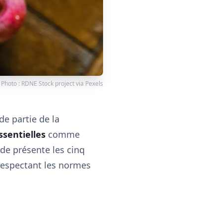
Photo :
RDNE Stock project
via
Pexels
de partie de la
ssentielles
comme
de présente les cinq
n respectant les normes