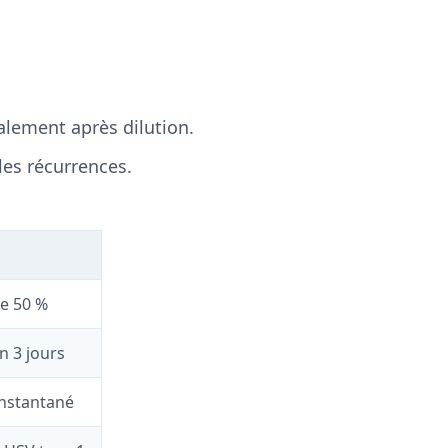
alement après dilution.
les récurrences.
e 50 %
n 3 jours
nstantané