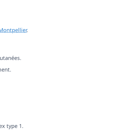
Montpellier
.
cutanées.
ment.
ex type 1.