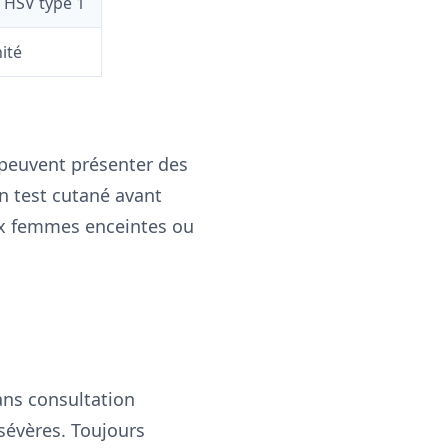
e HSV type 1
ité
s peuvent présenter des
un test cutané avant
aux femmes enceintes ou
sans consultation
 sévères. Toujours